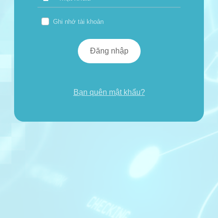
Ghi nhớ tài khoản
Đăng nhập
Bạn quên mật khẩu?